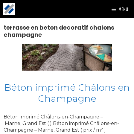
Aller
MENU
au
contenu
terrasse en beton decoratif chalons
champagne
Béton imprimé Châlons en
Champagne
Béton imprimé Châlons-en-Champagne –
Marne, Grand Est ( ) Béton imprimé Châlons-en-
Champagne – Marne, Grand Est ( prix / m² )