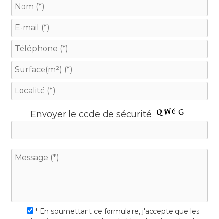
V
Envoyer le code de sécurité
e
u
i
l
l
e
z
l
a
i
s
* En soumettant ce formulaire, j'accepte que les
s