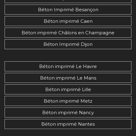
Béton imprimé Aubigny (14700)
Béton Imprimé Besançon
Béton imprimé Audrieu (14250)
Béton imprimé Aure sur Mer (14520)
Béton imprimé Caen
Béton imprimé Aurseulles (14240)
Béton imprimé Châlons en Champagne
Béton imprimé Authie (14280)
Béton Imprimé Dijon
Béton imprimé Auvillars (14340)
Béton imprimé Avenay (14210)
Béton imprimé Balleroy-sur-Drôme
Béton imprimé Le Havre
(14490)
Béton imprimé Le Mans
Béton imprimé Banneville-la-Campagne
(14940)
Béton imprimé Lille
Béton imprimé Banville (14480)
Béton imprimé Metz
Béton imprimé Barbery (14220)
Béton imprimé Nancy
Béton imprimé Barbeville (14400)
Béton imprimé Nantes
Béton imprimé Barneville-la-Bertran
(14600)