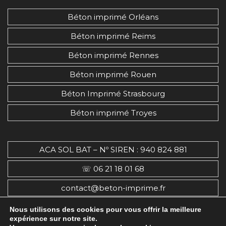
Béton imprimé Baron-sur-Odon (14210)
Béton imprimé Orléans
Béton imprimé Barou-en-Auge (14620)
Béton imprimé Reims
Béton imprimé Basly (14610)
Béton imprimé Basseneville (14670)
Béton imprimé Rennes
Béton imprimé Bavent (14860)
Béton imprimé Rouen
Béton imprimé Bayeux (14400)
Béton Imprimé Strasbourg
Béton imprimé Bazenville (14480)
Béton imprimé Troyes
Béton imprimé Beaufour-Druval (14340)
Béton imprimé Beaumais (14620)
Béton imprimé Beaumesnil (14380)
ACA SOL BAT – Nº SIREN : 940 824 881
Béton imprimé Beaumont-en-Auge
☏ 06 21 18 01 68
(14950)
Béton imprimé Belle Vie en Auge (14270)
contact@beton-imprime.fr
Béton imprimé Bellengreville (14370)
26, Rue De Cocagne, 95670, Marly-la-Ville, France
Nous utilisons des cookies pour vous offrir la meilleure
Béton imprimé Benerville-sur-Mer (14910)
expérience sur notre site.