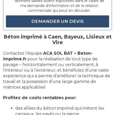
données saisies soient exploitées dans le cadre de
e
ma demande d'information et de la relation
r
commerciale qui peut en découler.
c
e
c
h
a
Béton imprimé à Caen, Bayeux, Lisieux et
m
Vire
p
v
Contactez l’équipe
ACA SOL BAT – Beton-
i
d
imprime.fr
pour la réalisation de tout type de
e
pavage – horizontalement ou verticalement, à
.
l’intérieur ou à l’extérieur, et bénéficiez d’une vaste
expérience qui a permis d’améliorer la technique de
travail et la possession d’une large gamme de
matrices applicables!
Profitez de coûts rentables pour:
des allées du béton imprimé qui imitent les
carreaux, les pavés ou la pierre;