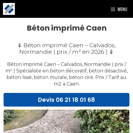
Aller
MENU
au
contenu
Béton imprimé Caen
⇓ Béton imprimé Caen – Calvados,
Normandie ( prix / m² en
2026
) ⇓
Béton imprimé Caen – Calvados, Normandie ( prix /
m² ) Spécialiste en béton décoratif, béton désactivé,
béton lissé, béton murale, béton ciré. Prix / Tarif au
m2 a Caen.
Devis 06 21 18 01 68