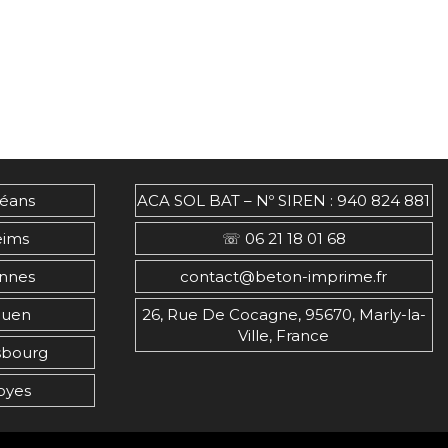
léans
ACA SOL BAT – Nº SIREN : 940 824 881
eims
☏ 06 21 18 01 68
nnes
contact@beton-imprime.fr
ouen
26, Rue De Cocagne, 95670, Marly-la-
Ville, France
sbourg
oyes