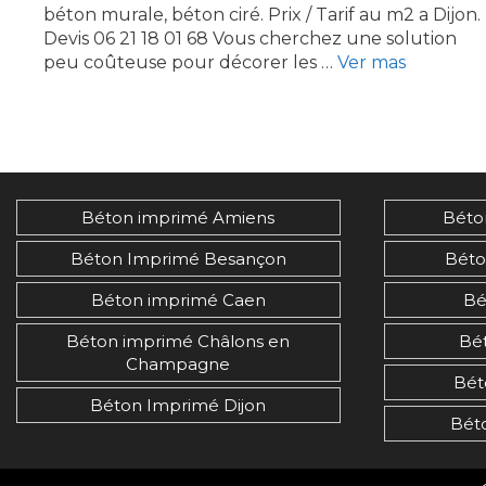
béton murale, béton ciré. Prix / Tarif au m2 a Dijon.
Devis 06 21 18 01 68 Vous cherchez une solution
peu coûteuse pour décorer les …
Ver mas
Béton imprimé Amiens
Béto
Béton Imprimé Besançon
Béto
Béton imprimé Caen
Bé
Béton imprimé Châlons en
Bé
Champagne
Bét
Béton Imprimé Dijon
Bét