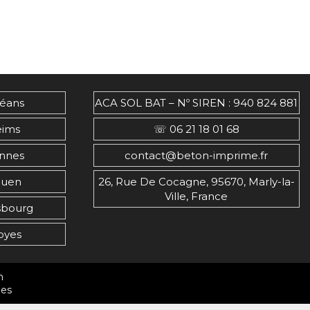
léans
ACA SOL BAT – Nº SIREN : 940 824 881
eims
☏ 06 21 18 01 68
nnes
contact@beton-imprime.fr
ouen
26, Rue De Cocagne, 95670, Marly-la-
Ville, France
sbourg
oyes
m
les