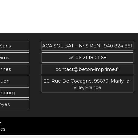
léans
ACA SOL BAT – Nº SIREN : 940 824 881
eims
☏ 06 21 18 01 68
nnes
contact@beton-imprime.fr
ouen
26, Rue De Cocagne, 95670, Marly-la-
Ville, France
sbourg
oyes
m
les