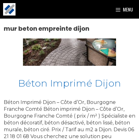
Aller
MENU
au
contenu
mur beton empreinte dijon
Béton Imprimé Dijon
Béton Imprimé Dijon – Côte d’Or, Bourgogne
Franche Comté Béton imprimé Dijon – Côte d’Or,
Bourgogne Franche Comté ( prix / m² ) Spécialiste en
béton décoratif, béton désactivé, béton lissé, béton
murale, béton ciré. Prix / Tarif au m2 a Dijon. Devis 06
21 18 01 68 Vous cherchez une solution peu